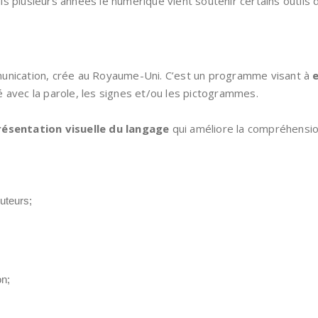
s plusieurs années le numérique vient soutenir certains outils d
nication, crée au Royaume-Uni. C’est un programme visant à
isé avec la parole, les signes et/ou les pictogrammes.
résentation visuelle du langage
qui améliore la compréhension 
uteurs;
ion;