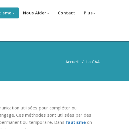
tisme
Nous Aider
Contact
Plus
Accueil
/
La CAA
unication utilisées pour compléter ou
 langage. Ces méthodes sont utilisées par des
tre permanent ou temporaire. Dans
l’autisme
on