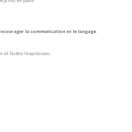
éjà mis en place.
encourager la communication et le langage
.
et facilite l’expression.